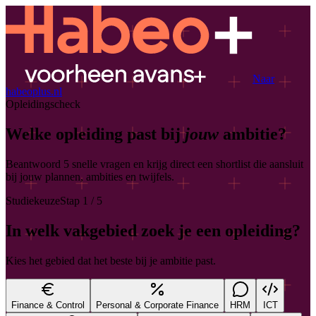
Naar
habeoplus.nl
Opleidingscheck
Welke opleiding past bij
jouw
ambitie?
Beantwoord 5 snelle vragen en krijg direct een shortlist die aansluit
bij jouw plannen, ambities en twijfels.
Studiekeuze
Stap
1
/
5
In welk vakgebied zoek je een opleiding?
Kies het gebied dat het beste bij je ambitie past.
Finance & Control
Personal & Corporate Finance
HRM
ICT